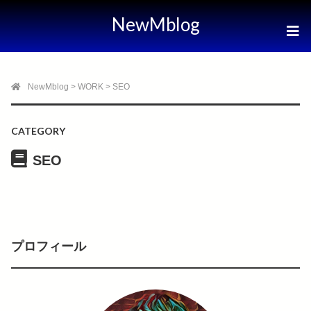
NewMblog
NewMblog
>
WORK
>
SEO
CATEGORY
SEO
プロフィール