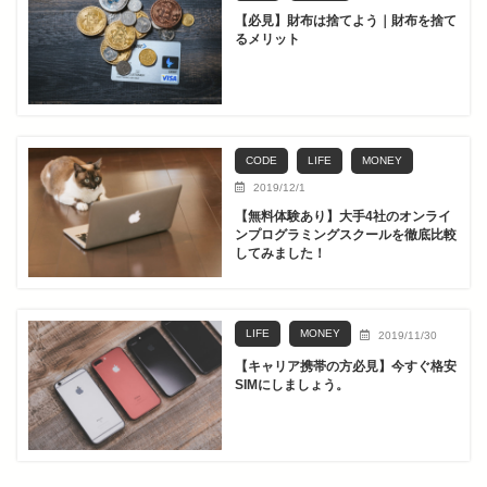
【必見】財布は捨てよう｜財布を捨て
るメリット
CODE
LIFE
MONEY
2019/12/1
【無料体験あり】大手4社のオンライ
ンプログラミングスクールを徹底比較
してみました！
LIFE
MONEY
2019/11/30
【キャリア携帯の方必見】今すぐ格安
SIMにしましょう。