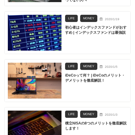
ってない人へ
LIFE
MONEY
2020/1/19
初心者はインデックスファンドがおす
すめ | インデックスファンドは最強説
LIFE
MONEY
2020/1/5
iDeCoって何？ | iDeCoのメリット・
デメリットを徹底解説！
LIFE
MONEY
2020/1/3
積立NISAの8つのメリットを徹底解説
します！