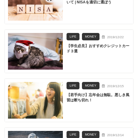
いて | NISAを適切に選ぼう
LIFE
MONEY
2019/12/22
【学生必見】おすすめクレジットカー
ド３選
LIFE
MONEY
2019/12/15
【若手向け】忘年会は無駄。悪しき風
習は断ち切れ！
LIFE
MONEY
2019/12/14