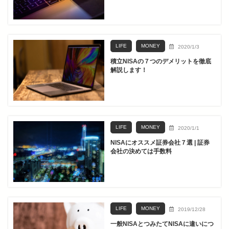
LIFE
MONEY
2020/1/3
積立NISAの７つのデメリットを徹底
解説します！
LIFE
MONEY
2020/1/1
NISAにオススメ証券会社７選 | 証券
会社の決めては手数料
LIFE
MONEY
2019/12/28
一般NISAとつみたてNISAに違いにつ