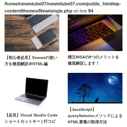
/home/newmtube07/newmtube07.com/public_html/wp-
content/themes/New/single.php
on line
94
積立NISAの8つのメリットを
【初心者必見】Emmetの使い
徹底解説します！
方を徹底解説＠HTML編
【JavaScript】
【必見】Visual Studio Code
querySelectorメソッドによる
ショートカットキー | 行コピ
HTML要素の取得方法