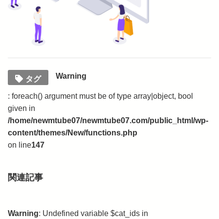
Warning
タグ
: foreach() argument must be of type array|object, bool
given in
/home/newmtube07/newmtube07.com/public_html/wp-
content/themes/New/functions.php
on line
147
関連記事
Warning
: Undefined variable $cat_ids in