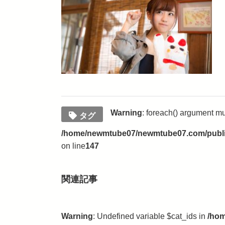
Warning
: foreach() argument mus
タグ
/home/newmtube07/newmtube07.com/public
on line
147
関連記事
Warning
: Undefined variable $cat_ids in
/hom