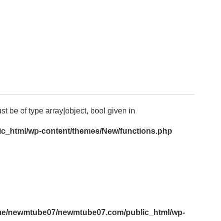
t be of type array|object, bool given in
_html/wp-content/themes/New/functions.php
e/newmtube07/newmtube07.com/public_html/wp-