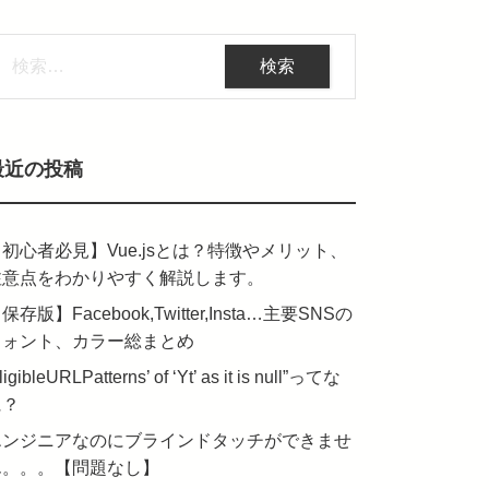
検
:
最近の投稿
初心者必見】Vue.jsとは？特徴やメリット、
注意点をわかりやすく解説します。
保存版】Facebook,Twitter,Insta…主要SNSの
フォント、カラー総まとめ
ligibleURLPatterns’ of ‘Yt’ as it is null”ってな
に？
エンジニアなのにブラインドタッチができませ
ん。。。【問題なし】