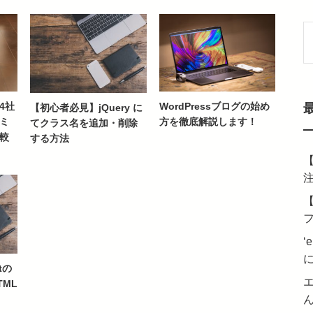
索
4社
WordPressブログの始め
【初心者必見】jQuery に
ミ
方を徹底解説します！
てクラス名を追加・削除
較
する方法
【
【
‘e
tの
ML