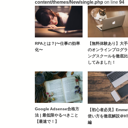
content/themes/New/single.php
on line
94
RPAとは？|〜仕事の効率
【無料体験あり】大手
化〜
のオンラインプログラ
ングスクールを徹底比
してみました！
Google Adsense合格方
【初心者必見】Emme
法 | 最低限やるべきこと
使い方を徹底解説＠HT
【最速で！】
編