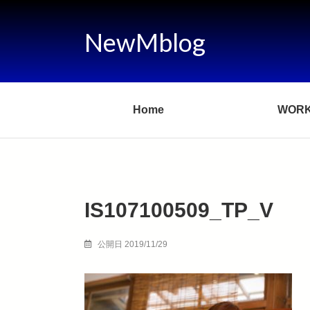
NewMblog
Home
WOR
IS107100509_TP_V
公開日 2019/11/29