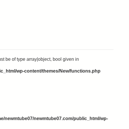
t be of type array|object, bool given in
_html/wp-content/themes/New/functions.php
e/newmtube07/newmtube07.com/public_html/wp-