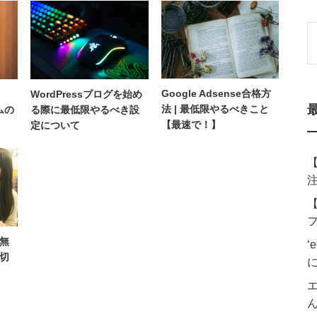
索
Google Adsense合格方
】
WordPressブログを始め
法 | 最低限やるべきこと
ムの
る際に最低限やるべき設
【最速で！】
定について
【
【
無
‘e
切