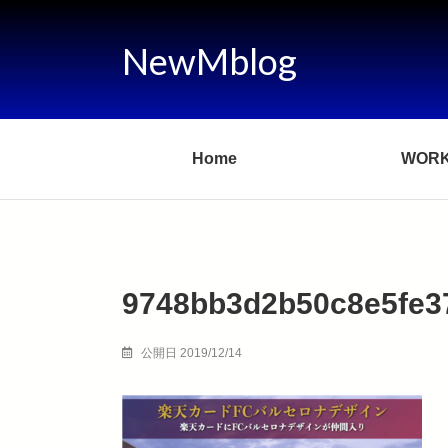
NewMblog
Home
WOR
9748bb3d2b50c8e5fe3
公開日 2019/12/14