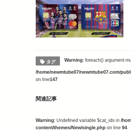
Warning
: foreach() argument mus
タグ
/home/newmtube07/newmtube07.com/public
on line
147
関連記事
Warning
: Undefined variable $cat_ids in
/hom
content/themes/New/single.php
on line
94