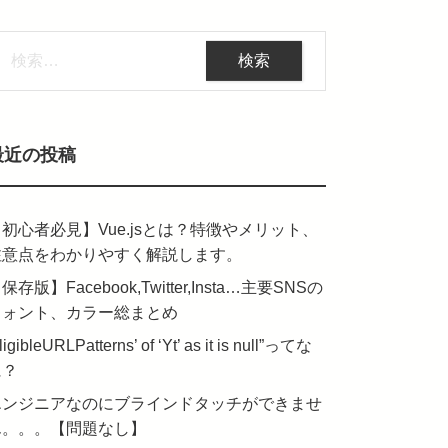
検
:
最近の投稿
初心者必見】Vue.jsとは？特徴やメリット、
注意点をわかりやすく解説します。
保存版】Facebook,Twitter,Insta…主要SNSの
フォント、カラー総まとめ
ligibleURLPatterns’ of ‘Yt’ as it is null”ってな
に？
エンジニアなのにブラインドタッチができませ
ん。。。【問題なし】