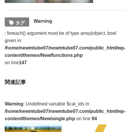
Warning
タグ
: foreach() argument must be of type array|object, bool
given in
/home/newmtube07/newmtube07.com/public_html/wp-
content/themes/New/functions.php
on line
147
関連記事
Warning
: Undefined variable $cat_ids in
/home/newmtube07/newmtube07.com/public_html/wp-
content/themes/New/single.php
on line
94