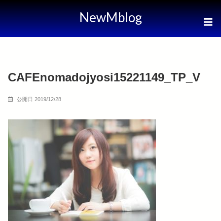
NewMblog
CAFEnomadojyosi15221149_TP_V
公開日 2019/12/28