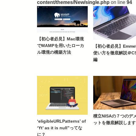
content/themes/New/single.php
on line
94
【初心者必見】Mac環境
でMAMPを用いたローカ
【初心者必見】Emme
ル環境の構築方法
使い方を徹底解説＠CS
編
積立NISAの７つのデ
‘eligibleURLPatterns’ of
ットを徹底解説します
‘Yt’ as it is null”ってな
に？