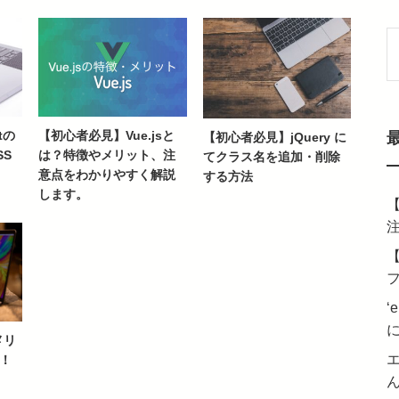
索
tの
【初心者必見】Vue.jsと
【初心者必見】jQuery に
S
は？特徴やメリット、注
てクラス名を追加・削除
意点をわかりやすく解説
する方法
します。
【
【
‘e
メリ
！