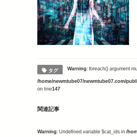
Warning
: foreach() argument mus
タグ
/home/newmtube07/newmtube07.com/public
on line
147
関連記事
Warning
: Undefined variable $cat_ids in
/hom