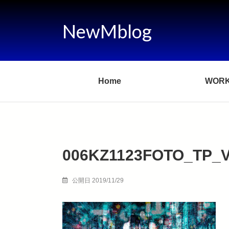
NewMblog
Home
WOR
006KZ1123FOTO_TP_
公開日 2019/11/29