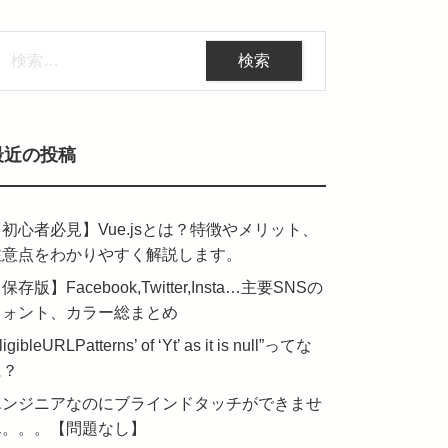
検
:
最近の投稿
初心者必見】Vue.jsとは？特徴やメリット、
注意点をわかりやすく解説します。
保存版】Facebook,Twitter,Insta…主要SNSの
フォント、カラー総まとめ
ligibleURLPatterns’ of ‘Yt’ as it is null”ってな
に？
エンジニアなのにブラインドタッチができませ
ん。。。【問題なし】