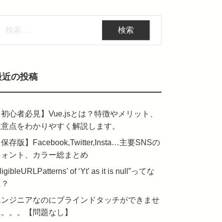
検
:
最近の投稿
初心者必見】Vue.jsとは？特徴やメリット、
注意点をわかりやすく解説します。
保存版】Facebook,Twitter,Insta…主要SNSの
フォント、カラー総まとめ
ligibleURLPatterns’ of ‘Yt’ as it is null”ってな
に？
エンジニアなのにブラインドタッチができませ
ん。。。【問題なし】