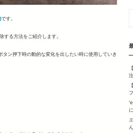
)
です。
索
加・削除する方法をご紹介します。
ボタン押下時の動的な変化を出したい時に使用していき
【
【
‘e