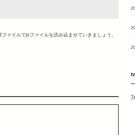
2
2
部ファイルでjsファイルを読み込ませていきましょう。
2
t
T