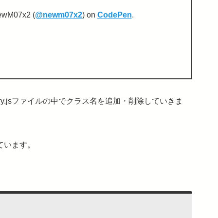
ewM07x2 (
@newm07x2
) on
CodePen
.
ry.jsファイルの中でクラス名を追加・削除していきま
っています。