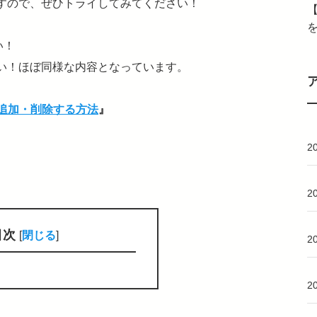
すので、ぜひトライしてみてください！
【
い！
い！ほぼ同様な内容となっています。
名を追加・削除する方法
』
2
2
目次
[
閉じる
]
2
2