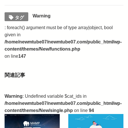
Warning
タグ
: foreach() argument must be of type array|object, bool
given in
/home/newmtube07/newmtube07.com/public_html/wp-
content/themes/New/functions.php
on line
147
関連記事
Warning
: Undefined variable $cat_ids in
/home/newmtube07/newmtube07.com/public_html/wp-
content/themes/New/single.php
on line
94