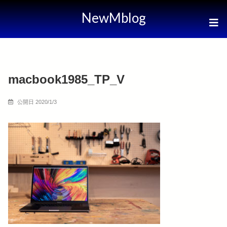
NewMblog
macbook1985_TP_V
公開日 2020/1/3