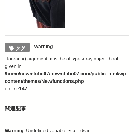
Warning
タグ
: foreach() argument must be of type array|object, bool
given in
/home/newmtube07/newmtube07.com/public_html/wp-
content/themes/New/functions.php
on line
147
関連記事
Warning
: Undefined variable $cat_ids in