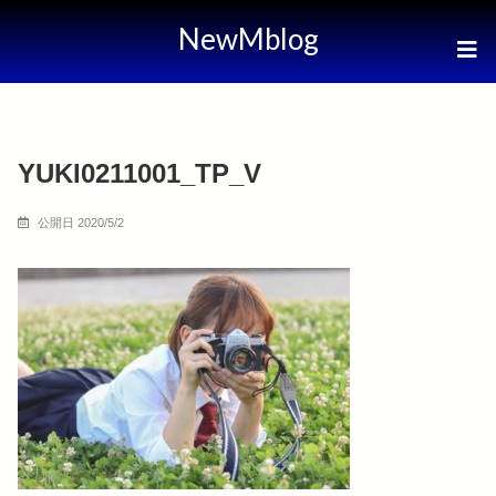
NewMblog
YUKI0211001_TP_V
公開日 2020/5/2