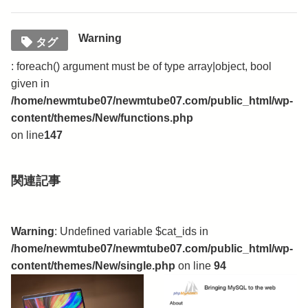
Warning
タグ
: foreach() argument must be of type array|object, bool
given in
/home/newmtube07/newmtube07.com/public_html/wp-
content/themes/New/functions.php
on line
147
関連記事
Warning
: Undefined variable $cat_ids in
/home/newmtube07/newmtube07.com/public_html/wp-
content/themes/New/single.php
on line
94